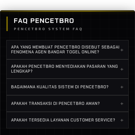
FAQ PENCETBRO
PENCETBRO SYSTEM FAQ
APA YANG MEMBUAT PENCETBRO DISEBUT SEBAGAI
+
FENOMENA AGEN BANDAR TOGEL ONLINE?
Karena pertumbuhannya yang konsisten, sistem
APAKAH PENCETBRO MENYEDIAKAN PASARAN YANG
+
stabil, serta reputasi layanan profesional yang
LENGKAP?
terus berkembang di Indonesia.
Ya, tersedia berbagai pasaran populer dengan
+
BAGAIMANA KUALITAS SISTEM DI PENCETBRO?
pembaruan result yang akurat dan tepat waktu.
Platform didukung infrastruktur server yang
+
APAKAH TRANSAKSI DI PENCETBRO AMAN?
optimal untuk menjaga performa tetap stabil dan
minim gangguan.
Sistem transaksi dirancang cepat dan dilengkapi
+
APAKAH TERSEDIA LAYANAN CUSTOMER SERVICE?
perlindungan keamanan untuk menjaga data serta
kenyamanan member.
Ya, customer service tersedia 24 jam dengan