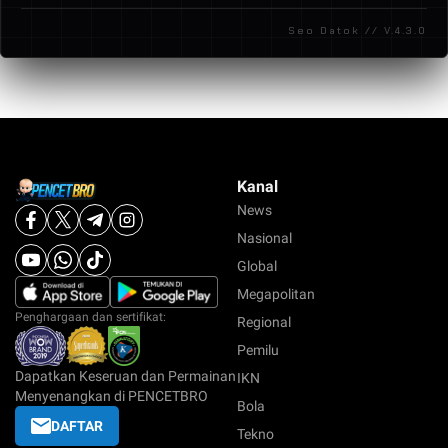
respons cepat dan profesional untuk membantu
Seo Datok // V.4.3.0
kebutuhan member.
Kanal
News
Nasional
Global
Megapolitan
Penghargaan dan sertifikat:
Regional
Pemilu
Dapatkan Keseruan dan Permainan
IKN
Menyenangkan di PENCETBRO
Bola
DAFTAR
Tekno