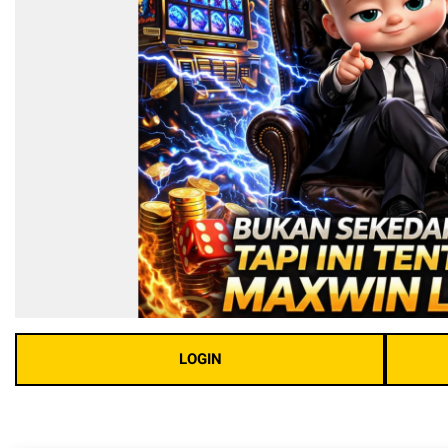
LOGIN