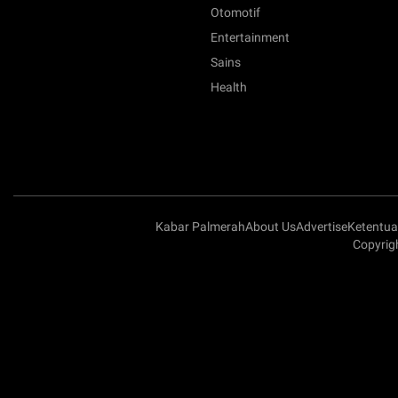
Otomotif
Entertainment
Sains
Health
Kabar Palmerah
About Us
Advertise
Ketentu
Copyrig