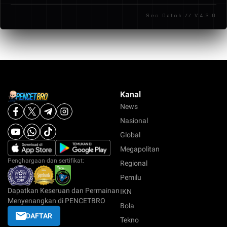
respons cepat dan profesional untuk membantu
Seo Datok // V.4.3.0
kebutuhan member.
Kanal
News
Nasional
Global
Megapolitan
Penghargaan dan sertifikat:
Regional
Pemilu
Dapatkan Keseruan dan Permainan
IKN
Menyenangkan di PENCETBRO
Bola
DAFTAR
Tekno