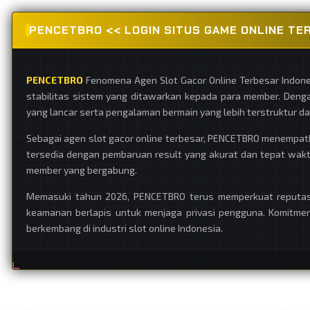
PENCETBRO << LOGIN SITUS GAME ONLINE TE
PENCETBRO
Fenomena Agen Slot Gacor Online Terbesar Indone
stabilitas sistem yang ditawarkan kepada para member. Deng
yang lancar serta pengalaman bermain yang lebih terstruktur da
Sebagai agen slot gacor online terbesar, PENCETBRO menempat
tersedia dengan pembaruan result yang akurat dan tepat waktu
member yang bergabung.
Memasuki tahun 2026, PENCETBRO terus memperkuat reputasiny
keamanan berlapis untuk menjaga privasi pengguna. Komitme
berkembang di industri slot online Indonesia.