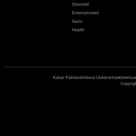
Otomotif
Entertainment
Sains
Health
Kabar Palmerah
About Us
Advertise
Ketentu
Copyrig