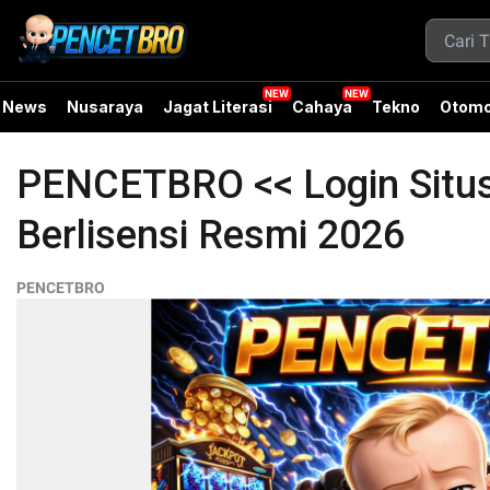
News
Nusaraya
Jagat Literasi
Cahaya
Tekno
Otomo
PENCETBRO << Login Situs
Berlisensi Resmi 2026
PENCETBRO