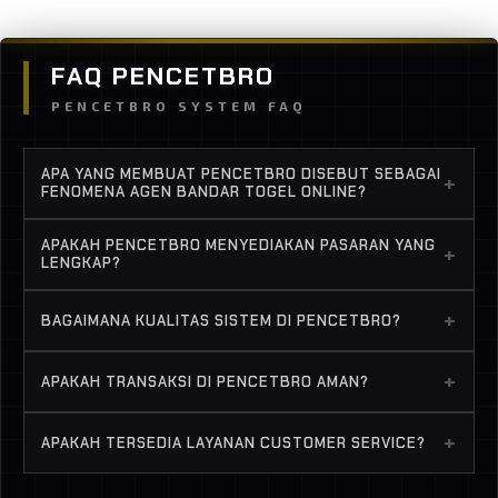
FAQ PENCETBRO
PENCETBRO SYSTEM FAQ
APA YANG MEMBUAT PENCETBRO DISEBUT SEBAGAI
+
FENOMENA AGEN BANDAR TOGEL ONLINE?
Karena pertumbuhannya yang konsisten, sistem
APAKAH PENCETBRO MENYEDIAKAN PASARAN YANG
+
stabil, serta reputasi layanan profesional yang
LENGKAP?
terus berkembang di Indonesia.
Ya, tersedia berbagai pasaran populer dengan
+
BAGAIMANA KUALITAS SISTEM DI PENCETBRO?
pembaruan result yang akurat dan tepat waktu.
Platform didukung infrastruktur server yang
+
APAKAH TRANSAKSI DI PENCETBRO AMAN?
optimal untuk menjaga performa tetap stabil dan
minim gangguan.
Sistem transaksi dirancang cepat dan dilengkapi
+
APAKAH TERSEDIA LAYANAN CUSTOMER SERVICE?
perlindungan keamanan untuk menjaga data serta
kenyamanan member.
Ya, customer service tersedia 24 jam dengan