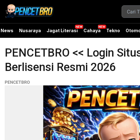
News
Nusaraya
Jagat Literasi
Cahaya
Tekno
Otomo
PENCETBRO << Login Situs
Berlisensi Resmi 2026
PENCETBRO