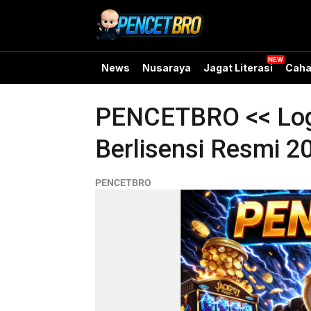
News
Nusaraya
Jagat Literasi
Caha
PENCETBRO << Logi
Berlisensi Resmi 2
PENCETBRO