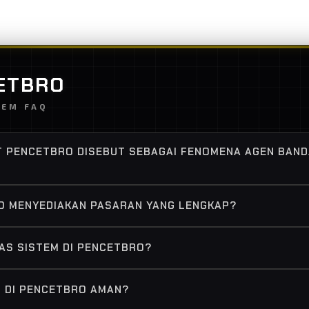
ETBRO
TEM FAQ
T PENCETBRO DISEBUT SEBAGAI FENOMENA AGEN BAN
a yang konsisten, sistem stabil, serta reputasi layanan profesiona
O MENYEDIAKAN PASARAN YANG LENGKAP?
sia.
i pasaran populer dengan pembaruan result yang akurat dan tepat wa
AS SISTEM DI PENCETBRO?
frastruktur server yang optimal untuk menjaga performa tetap stab
 DI PENCETBRO AMAN?