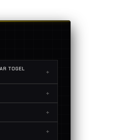
DAR TOGEL
+
l yang terus
+
ktu.
+
il dan minim gangguan.
+