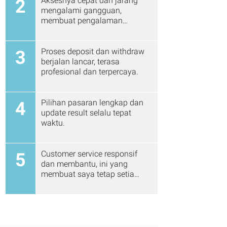
Aksesnya cepat dan jarang
2
mengalami gangguan,
membuat pengalaman
bermain lebih nyaman.
Proses deposit dan withdraw
3
berjalan lancar, terasa
profesional dan terpercaya.
Pilihan pasaran lengkap dan
4
update result selalu tepat
waktu.
Customer service responsif
5
dan membantu, ini yang
membuat saya tetap setia
bermain di PENCETBRO.