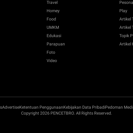
Travel
Pesona
Homey
Play
Food
Artikel
UMKM
Artikel 
Edukasi
Topik P
Parapuan
Artikel
Foto
Video
s
Advertise
Ketentuan Penggunaan
Kebijakan Data Pribadi
Pedoman Media
Copyright 2026 PENCETBRO. All Rights Reserved.