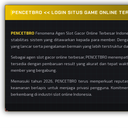
PENCETBRO << LOGIN SITUS GAME ONLINE TE
PENCETBRO
Fenomena Agen Slot Gacor Online Terbesar Indone
stabilitas sistem yang ditawarkan kepada para member. Deng
yang lancar serta pengalaman bermain yang lebih terstruktur da
Sebagai agen slot gacor online terbesar, PENCETBRO menempat
tersedia dengan pembaruan result yang akurat dan tepat waktu
member yang bergabung.
Memasuki tahun 2026, PENCETBRO terus memperkuat reputasiny
keamanan berlapis untuk menjaga privasi pengguna. Komitme
berkembang di industri slot online Indonesia.