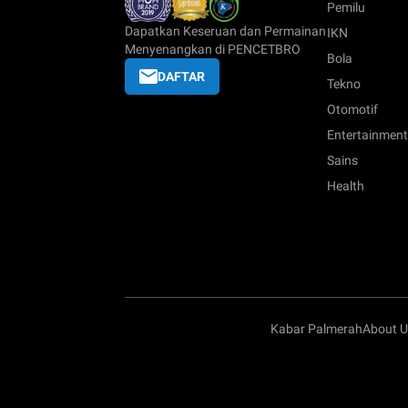
Pemilu
Dapatkan Keseruan dan Permainan
IKN
Menyenangkan di PENCETBRO
Bola
DAFTAR
Tekno
Otomotif
Entertainment
Sains
Health
Kabar Palmerah
About U