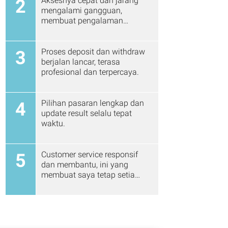
Aksesnya cepat dan jarang
2
mengalami gangguan,
membuat pengalaman
bermain lebih nyaman.
Proses deposit dan withdraw
3
berjalan lancar, terasa
profesional dan terpercaya.
Pilihan pasaran lengkap dan
4
update result selalu tepat
waktu.
Customer service responsif
5
dan membantu, ini yang
membuat saya tetap setia
bermain di PENCETBRO.