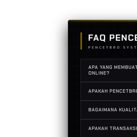
FAQ PENC
PENCETBRO SYS
APA YANG MEMBUA
ONLINE?
Karena pertumbuhanny
APAKAH PENCETBR
berkembang di Indone
Ya, tersedia berbaga
BAGAIMANA KUALIT
Platform didukung in
APAKAH TRANSAKSI