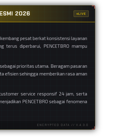
ESMI 2026
LIVE
rkembang pesat berkat konsistensi layanan
yang terus diperbarui, PENCETBRO mampu
sebagai prioritas utama. Beragam pasaran
rta efisien sehingga memberikan rasa aman
ustomer service responsif 24 jam, serta
ng menjadikan PENCETBRO sebagai fenomena
ENCRYPTED DATA // V.4.3.0