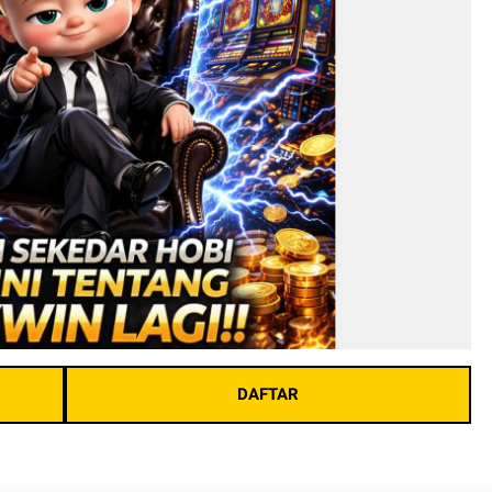
DAFTAR