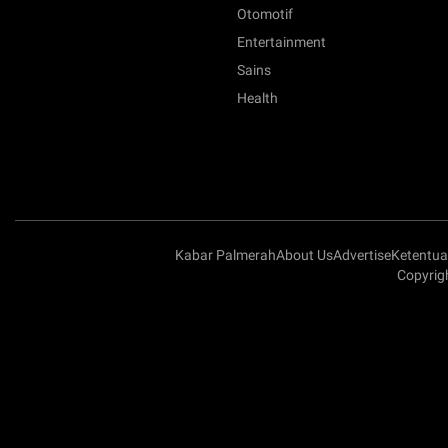
Otomotif
Entertainment
Sains
Health
Kabar Palmerah
About Us
Advertise
Ketentu
Copyrig