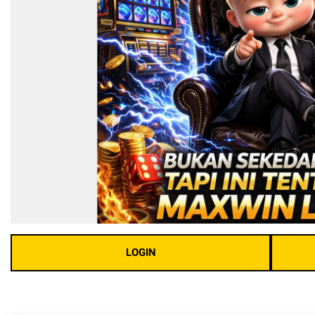
LOGIN