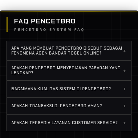
FAQ PENCETBRO
PENCETBRO SYSTEM FAQ
APA YANG MEMBUAT PENCETBRO DISEBUT SEBAGAI
+
FENOMENA AGEN BANDAR TOGEL ONLINE?
Karena pertumbuhannya yang konsisten, sistem
APAKAH PENCETBRO MENYEDIAKAN PASARAN YANG
+
stabil, serta reputasi layanan profesional yang
LENGKAP?
terus berkembang di Indonesia.
Ya, tersedia berbagai pasaran populer dengan
+
BAGAIMANA KUALITAS SISTEM DI PENCETBRO?
pembaruan result yang akurat dan tepat waktu.
Platform didukung infrastruktur server yang
+
APAKAH TRANSAKSI DI PENCETBRO AMAN?
optimal untuk menjaga performa tetap stabil dan
minim gangguan.
Sistem transaksi dirancang cepat dan dilengkapi
+
APAKAH TERSEDIA LAYANAN CUSTOMER SERVICE?
perlindungan keamanan untuk menjaga data serta
kenyamanan member.
Ya, customer service tersedia 24 jam dengan