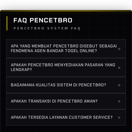
FAQ PENCETBRO
PENCETBRO SYSTEM FAQ
APA YANG MEMBUAT PENCETBRO DISEBUT SEBAGAI
+
FENOMENA AGEN BANDAR TOGEL ONLINE?
Karena pertumbuhannya yang konsisten, sistem
APAKAH PENCETBRO MENYEDIAKAN PASARAN YANG
+
stabil, serta reputasi layanan profesional yang
LENGKAP?
terus berkembang di Indonesia.
Ya, tersedia berbagai pasaran populer dengan
+
BAGAIMANA KUALITAS SISTEM DI PENCETBRO?
pembaruan result yang akurat dan tepat waktu.
Platform didukung infrastruktur server yang
+
APAKAH TRANSAKSI DI PENCETBRO AMAN?
optimal untuk menjaga performa tetap stabil dan
minim gangguan.
Sistem transaksi dirancang cepat dan dilengkapi
+
APAKAH TERSEDIA LAYANAN CUSTOMER SERVICE?
perlindungan keamanan untuk menjaga data serta
kenyamanan member.
Ya, customer service tersedia 24 jam dengan