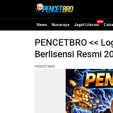
News
Nusaraya
Jagat Literasi
Caha
PENCETBRO << Logi
Berlisensi Resmi 2
PENCETBRO