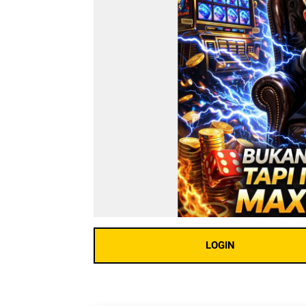
LOGIN