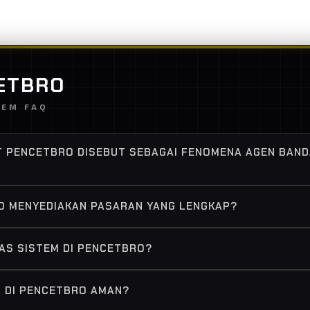
ETBRO
TEM FAQ
T PENCETBRO DISEBUT SEBAGAI FENOMENA AGEN BAN
a yang konsisten, sistem stabil, serta reputasi layanan profesiona
O MENYEDIAKAN PASARAN YANG LENGKAP?
sia.
i pasaran populer dengan pembaruan result yang akurat dan tepat wa
AS SISTEM DI PENCETBRO?
frastruktur server yang optimal untuk menjaga performa tetap stab
 DI PENCETBRO AMAN?