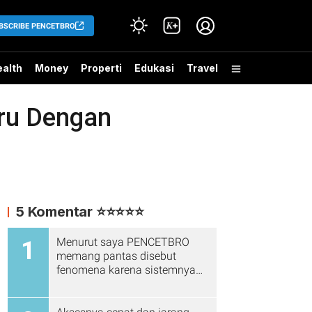
BSCRIBE PENCETBRO
alth
Money
Properti
Edukasi
Travel
ru Dengan
5 Komentar ⭐⭐⭐⭐⭐
Menurut saya PENCETBRO
1
memang pantas disebut
fenomena karena sistemnya
stabil dan pelayanannya
konsisten.