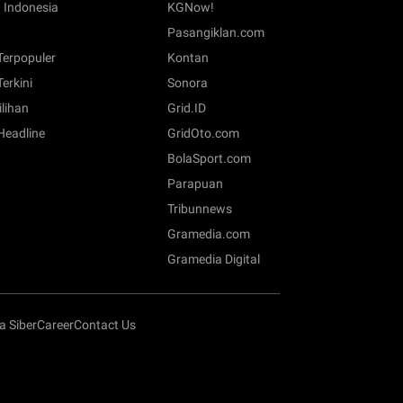
 Indonesia
KGNow!
Pasangiklan.com
 Terpopuler
Kontan
Terkini
Sonora
ilihan
Grid.ID
 Headline
GridOto.com
BolaSport.com
Parapuan
Tribunnews
Gramedia.com
Gramedia Digital
 Siber
Career
Contact Us