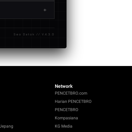
data serta kenyamanan
+
bantu kebutuhan member.
Seo Datok // V.4.3.0
Network
PENCETBRO.com
Harian PENCETBRO
PENCETBRO
Kompasiana
Jepang
KG Media