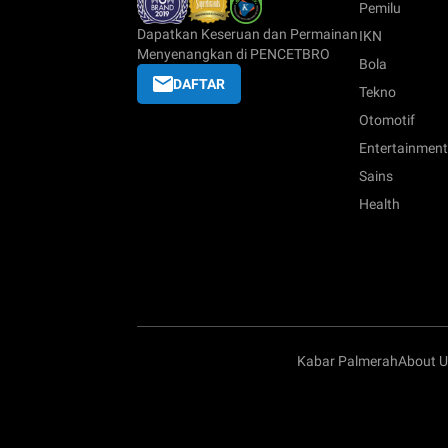
Pemilu
Dapatkan Keseruan dan Permainan
IKN
Menyenangkan di PENCETBRO
Bola
DAFTAR
Tekno
Otomotif
Entertainment
Sains
Health
Kabar Palmerah
About U