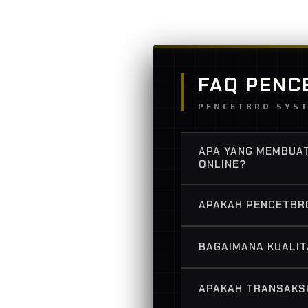
FAQ PENC
PENCETBRO SYS
APA YANG MEMBUA
ONLINE?
Karena pertumbuhanny
APAKAH PENCETBR
berkembang di Indone
Ya, tersedia berbaga
BAGAIMANA KUALIT
Platform didukung in
APAKAH TRANSAKSI