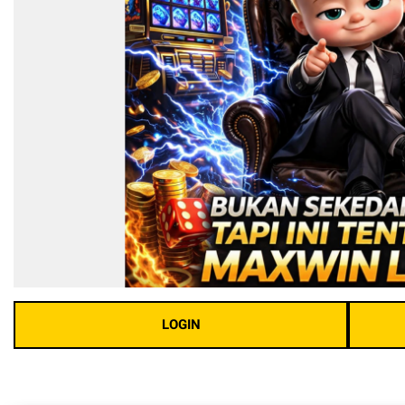
LOGIN