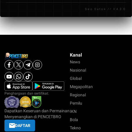
respons cepat dan profesional untuk membantu
Seo Datok // V.4.3.0
kebutuhan member.
Kanal
News
Nasional
Global
Megapolitan
Penghargaan dan sertifikat:
Regional
Pemilu
Dapatkan Keseruan dan Permainan
IKN
Menyenangkan di PENCETBRO
Bola
DAFTAR
Tekno