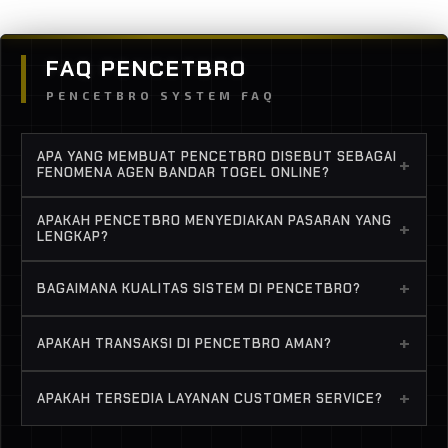
FAQ PENCETBRO
PENCETBRO SYSTEM FAQ
APA YANG MEMBUAT PENCETBRO DISEBUT SEBAGAI
+
FENOMENA AGEN BANDAR TOGEL ONLINE?
Karena pertumbuhannya yang konsisten, sistem
APAKAH PENCETBRO MENYEDIAKAN PASARAN YANG
+
stabil, serta reputasi layanan profesional yang
LENGKAP?
terus berkembang di Indonesia.
Ya, tersedia berbagai pasaran populer dengan
+
BAGAIMANA KUALITAS SISTEM DI PENCETBRO?
pembaruan result yang akurat dan tepat waktu.
Platform didukung infrastruktur server yang
+
APAKAH TRANSAKSI DI PENCETBRO AMAN?
optimal untuk menjaga performa tetap stabil dan
minim gangguan.
Sistem transaksi dirancang cepat dan dilengkapi
+
APAKAH TERSEDIA LAYANAN CUSTOMER SERVICE?
perlindungan keamanan untuk menjaga data serta
kenyamanan member.
Ya, customer service tersedia 24 jam dengan