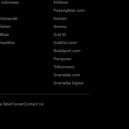
 Indonesia
KGNow!
Pasangiklan.com
 Terpopuler
Kontan
Terkini
Sonora
ilihan
Grid.ID
 Headline
GridOto.com
BolaSport.com
Parapuan
Tribunnews
Gramedia.com
Gramedia Digital
 Siber
Career
Contact Us