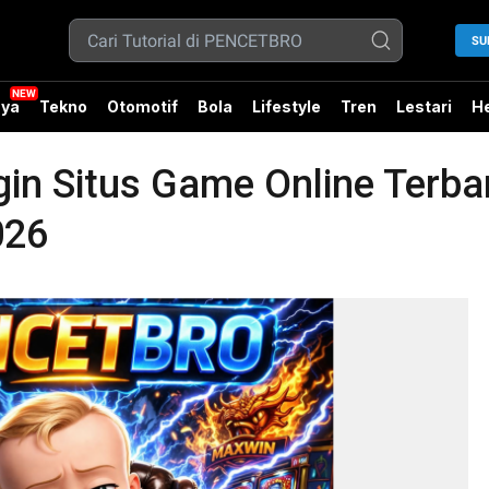
SU
ya
Tekno
Otomotif
Bola
Lifestyle
Tren
Lestari
He
n Situs Game Online Terba
026