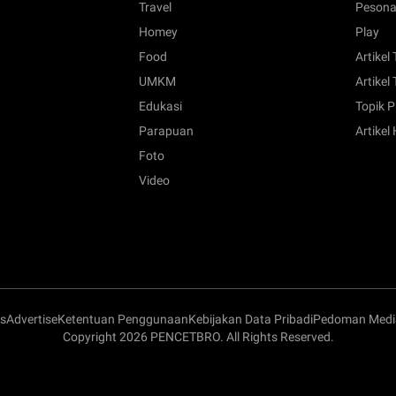
Travel
Pesona
Homey
Play
Food
Artikel
UMKM
Artikel 
Edukasi
Topik P
Parapuan
Artikel
Foto
Video
s
Advertise
Ketentuan Penggunaan
Kebijakan Data Pribadi
Pedoman Media
Copyright 2026 PENCETBRO. All Rights Reserved.