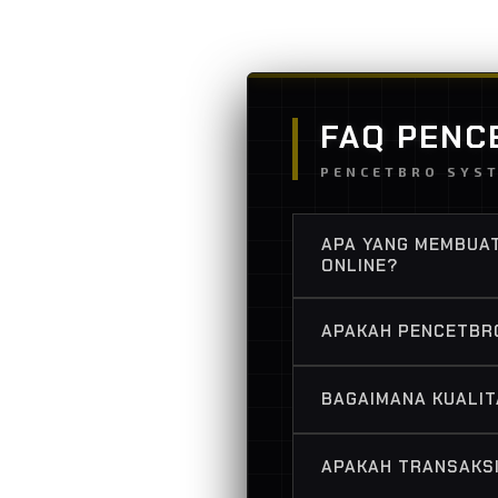
FAQ PENC
PENCETBRO SYS
APA YANG MEMBUA
ONLINE?
Karena pertumbuhanny
APAKAH PENCETBR
berkembang di Indone
Ya, tersedia berbaga
BAGAIMANA KUALIT
Platform didukung in
APAKAH TRANSAKSI