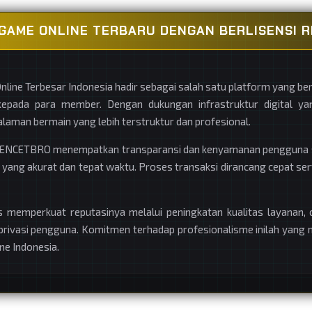
 GAME ONLINE TERBARU DENGAN BERLISENSI R
ine Terbesar Indonesia hadir sebagai salah satu platform yang be
 kepada para member. Dengan dukungan infrastruktur digital 
laman bermain yang lebih terstruktur dan profesional.
, PENCETBRO menempatkan transparansi dan kenyamanan pengguna 
 yang akurat dan tepat waktu. Proses transaksi dirancang cepat se
emperkuat reputasinya melalui peningkatan kualitas layanan, c
privasi pengguna. Komitmen terhadap profesionalisme inilah ya
ne Indonesia.