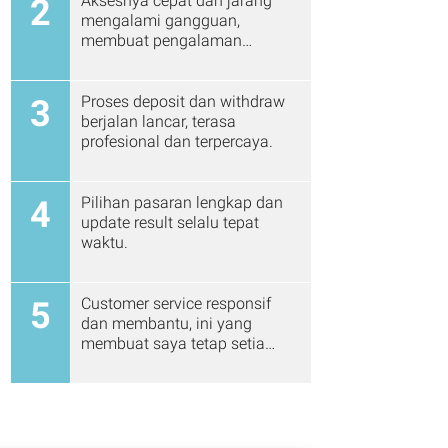
Aksesnya cepat dan jarang
2
mengalami gangguan,
membuat pengalaman
bermain lebih nyaman.
Proses deposit dan withdraw
3
berjalan lancar, terasa
profesional dan terpercaya.
Pilihan pasaran lengkap dan
4
update result selalu tepat
waktu.
Customer service responsif
5
dan membantu, ini yang
membuat saya tetap setia
bermain di PENCETBRO.