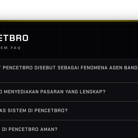
ETBRO
TEM FAQ
T PENCETBRO DISEBUT SEBAGAI FENOMENA AGEN BAN
a yang konsisten, sistem stabil, serta reputasi layanan profesiona
O MENYEDIAKAN PASARAN YANG LENGKAP?
sia.
i pasaran populer dengan pembaruan result yang akurat dan tepat wa
AS SISTEM DI PENCETBRO?
frastruktur server yang optimal untuk menjaga performa tetap stab
 DI PENCETBRO AMAN?