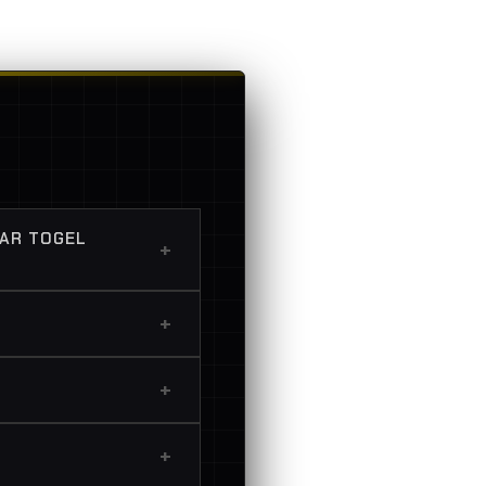
DAR TOGEL
+
l yang terus
+
ktu.
+
il dan minim gangguan.
+