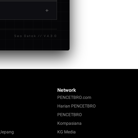
data serta kenyamanan
+
bantu kebutuhan member.
Seo Datok // V.4.3.0
Network
PENCETBRO.com
Harian PENCETBRO
PENCETBRO
Kompasiana
Jepang
KG Media