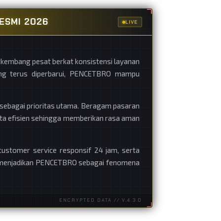
ESMI 2026
LIVE
rkembang pesat berkat konsistensi layanan
yang terus diperbarui, PENCETBRO mampu
sebagai prioritas utama. Beragam pasaran
rta efisien sehingga memberikan rasa aman
ustomer service responsif 24 jam, serta
ng menjadikan PENCETBRO sebagai fenomena
ENCRYPTED DATA // V.4.3.0