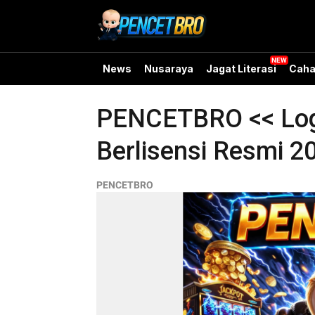
News
Nusaraya
Jagat Literasi
Caha
PENCETBRO << Logi
Berlisensi Resmi 2
PENCETBRO