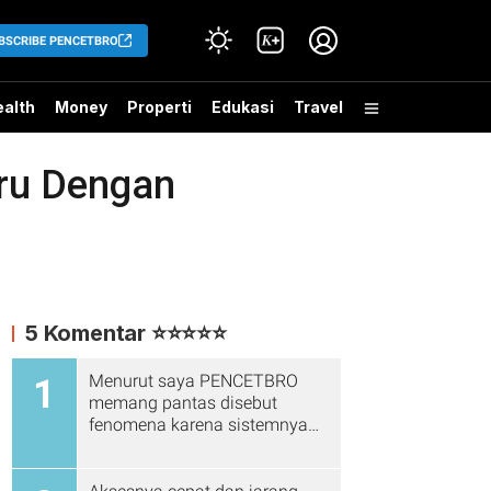
BSCRIBE PENCETBRO
alth
Money
Properti
Edukasi
Travel
ru Dengan
5 Komentar ⭐⭐⭐⭐⭐
Menurut saya PENCETBRO
1
memang pantas disebut
fenomena karena sistemnya
stabil dan pelayanannya
konsisten.