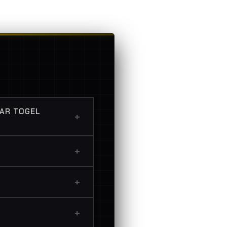
DAR TOGEL
+
l yang terus
+
ktu.
+
il dan minim gangguan.
+