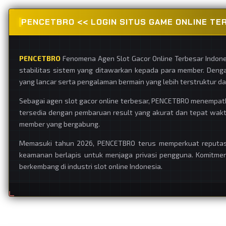
PENCETBRO << LOGIN SITUS GAME ONLINE TE
PENCETBRO
Fenomena Agen Slot Gacor Online Terbesar Indone
stabilitas sistem yang ditawarkan kepada para member. Deng
yang lancar serta pengalaman bermain yang lebih terstruktur da
Sebagai agen slot gacor online terbesar, PENCETBRO menempat
tersedia dengan pembaruan result yang akurat dan tepat waktu
member yang bergabung.
Memasuki tahun 2026, PENCETBRO terus memperkuat reputasiny
keamanan berlapis untuk menjaga privasi pengguna. Komitme
berkembang di industri slot online Indonesia.