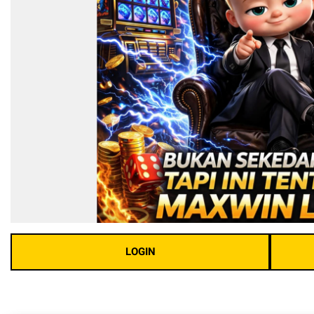
LOGIN